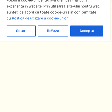
Folosim cookie-uri pentru a-ti oferi cea mai buna
răspundere – Minori
experienta in website. Prin utilizarea site-ului nostru web,
sunteti de acord cu toate cookie-urile in conformitate
Obligatorie pentru participanții
cu
Politica de utilizare a cookie-urilor
sub 18 ani. Declarația trebuie
completată și semnată de
Setari
Refuza
Accepta
părinte sau tutore legal.
➡️ Descarcă aici
ÎNSCRIE-TE
ACUM