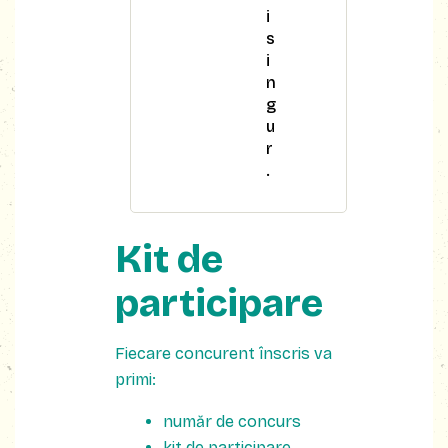
i
s
i
n
g
u
r
.
Kit de
participare
Fiecare concurent înscris va
primi:
număr de concurs
kit de participare