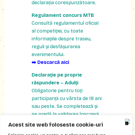
declarația corespunzătoare.
Regulament concurs MTB
Consultă regulamentul oficial
al competiției, cu toate
informațiile despre traseu,
reguli și desfășurarea
evenimentului.
➡️ Descarcă aici
Declarație pe proprie
răspundere – Adulți
Obligatorie pentru toți
participanții cu vârsta de 18 ani
sau peste. Se completează și
se predă la validarea înscrierii.
➡️ Descarcă aici
Acest site web foloseste cookie-uri
Declarație pe proprie