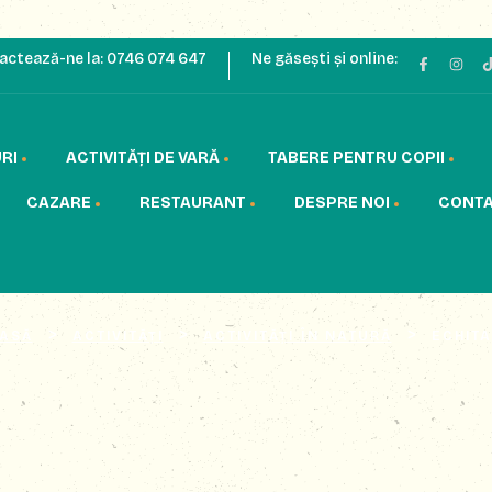
actează-ne la:
0746 074 647
Ne găsești și online:
RI
ACTIVITĂȚI DE VARĂ
TABERE PENTRU COPII
CAZARE
RESTAURANT
DESPRE NOI
CONT
>
>
>
ASĂ
ACTIVITĂȚI
ACTIVITĂȚI ÎN NATURĂ
ECHITA