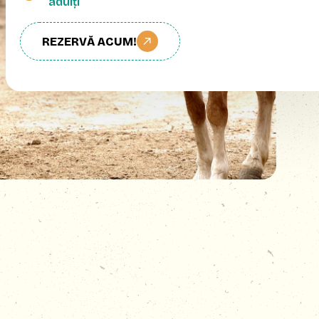
adulți
REZERVĂ ACUM!