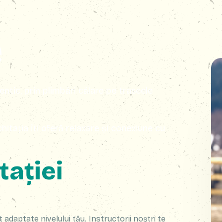
e
tic, prin plimbări călare pe traseele
hitația îți oferă relaxare și conexiune cu
tației
t adaptate nivelului tău. Instructorii noștri te