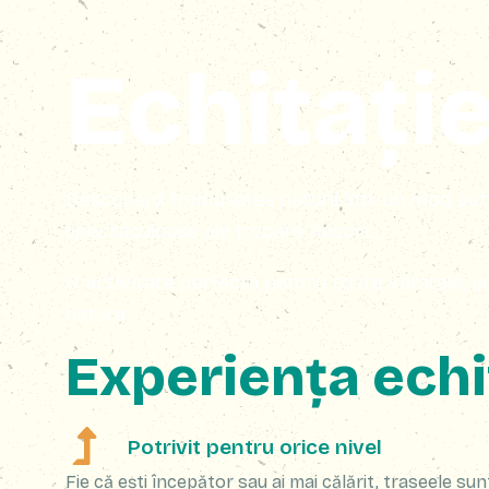
Echitați
Descoperă frumusețea naturii într-un mod auten
spectaculoase ale Izvoare Resort.
O activitate perfectă pentru toate vârstele, ec
natura.
Experiența echi
Potrivit pentru orice nivel
Fie că ești începător sau ai mai călărit, traseele sun