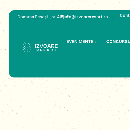
Cont
Comuna Desești, nr. 415
info@izvoareresort.ro
EVENIMENTE
CONCURSU
AC