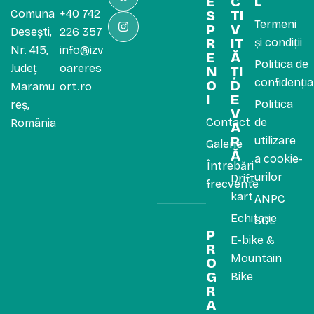
E
C
L
Comuna
+40 742
S
TI
Termeni
P
V
Desești,
226 357
R
IT
și condiții
Nr. 415,
info@izv
E
Ă
Politica de
Județ
oareres
N
ȚI
confidenția
O
D
Maramu
ort.ro
I
E
Politica
reș,
V
Contact
de
România
A
R
utilizare
Galerie
Ă
a cookie-
Întrebări
urilor
Drift
frecvente
kart
ANPC
Echitație
SOL
P
E-bike &
R
Mountain
O
G
Bike
R
A