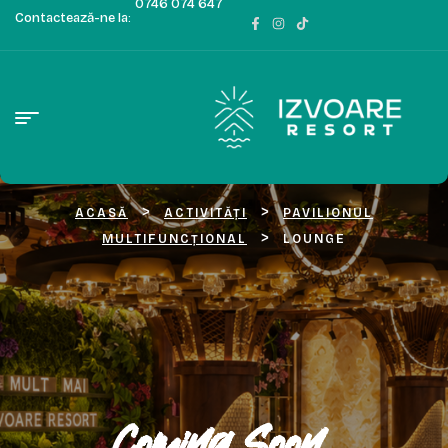
0746 074 647
Contactează-ne la:
>
>
ACASĂ
ACTIVITĂȚI
PAVILIONUL
>
MULTIFUNCȚIONAL
LOUNGE
Coming Soon